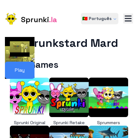
Sprunki
.la
🇵🇹 Português
Sprunkstard Mard
More Games
Play
Sprunki Original
Sprunki Retake
Sprummers