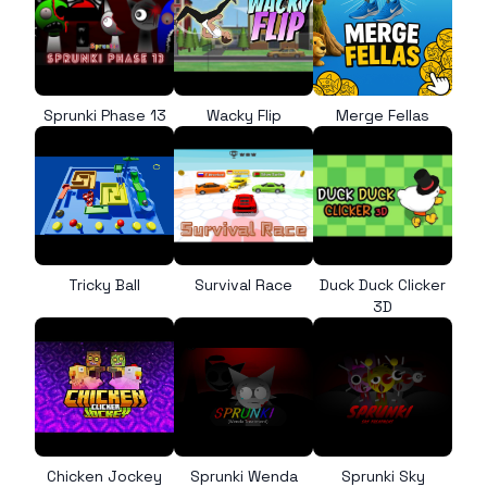
Sprunki Phase 13
Wacky Flip
Merge Fellas
Tricky Ball
Survival Race
Duck Duck Clicker
3D
Chicken Jockey
Sprunki Wenda
Sprunki Sky