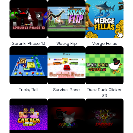
Sprunki Phase 13
Wacky Flip
Merge Fellas
Tricky Ball
Survival Race
Duck Duck Clicker
3D