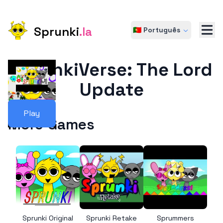
Sprunki
.la
🇵🇹 Português
SprunkiVerse: The Lord
Update
Play
More Games
Sprunki Original
Sprunki Retake
Sprummers