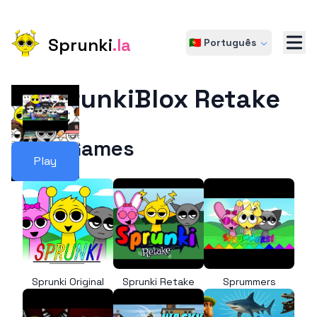
Sprunki
.la
🇵🇹 Português
SprunkiBlox Retake
More Games
Play
Sprunki Original
Sprunki Retake
Sprummers