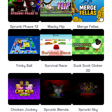
Sprunki Phase 13
Wacky Flip
Merge Fellas
Tricky Ball
Survival Race
Duck Duck Clicker
3D
Chicken Jockey
Sprunki Wenda
Sprunki Sky