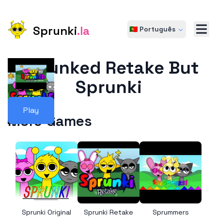
Sprunki
.la
🇵🇹 Português
Sprunked Retake But
Sprunki
Play
More Games
Sprunki Original
Sprunki Retake
Sprummers