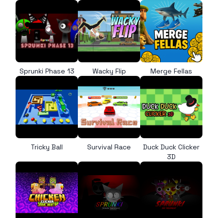
Sprunki Phase 13
Wacky Flip
Merge Fellas
Tricky Ball
Survival Race
Duck Duck Clicker
3D