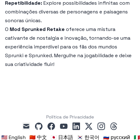
Repetibilidade:
Explore possibilidades infinitas com
combinações diversas de personagens e paisagens
sonoras únicas.
O
Mod Sprunked Retake
oferece uma mistura
cativante de nostalgia e inovação, tornando-se uma
experiência imperdível para os fãs dos mundos
Sprunki e Sprunked. Mergulhe na jogabilidade e deixe
sua criatividade fluir!
Política de Privacidade
github
facebook
youtube
linkedin
x
instagram
threads
mail
🇺🇸 English
🇨🇳 中文
🇯🇵 日本語
🇰🇷 한국어
🇷🇺 русский
🇮🇹