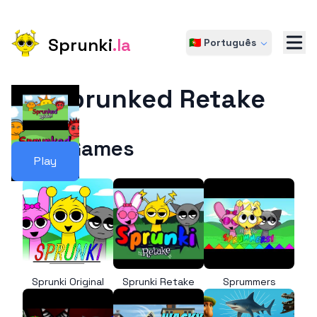
Sprunki
.la
🇵🇹 Português
Sprunked Retake
More Games
Play
Sprunki Original
Sprunki Retake
Sprummers