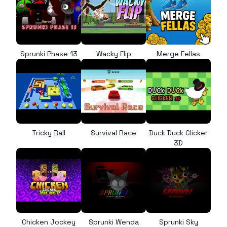
Sprunki Phase 13
Wacky Flip
Merge Fellas
Tricky Ball
Survival Race
Duck Duck Clicker
3D
Chicken Jockey
Sprunki Wenda
Sprunki Sky