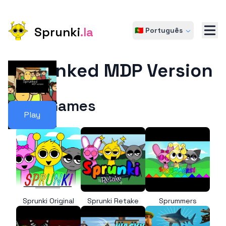
Sprunki
.la
🇵🇹 Português
Sprunked MDP Version
More Games
Play
Sprunki Original
Sprunki Retake
Sprummers