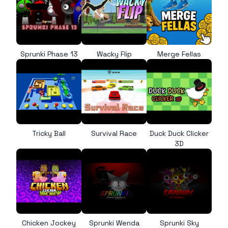
Sprunki Phase 13
Wacky Flip
Merge Fellas
Tricky Ball
Survival Race
Duck Duck Clicker
3D
Chicken Jockey
Sprunki Wenda
Sprunki Sky