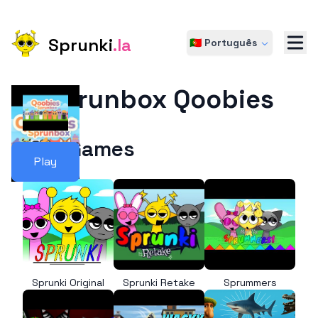
Sprunki
.la
🇵🇹 Português
Sprunbox Qoobies
More Games
Play
Sprunki Original
Sprunki Retake
Sprummers