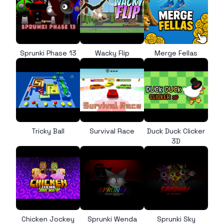
Sprunki Phase 13
Wacky Flip
Merge Fellas
Tricky Ball
Survival Race
Duck Duck Clicker
3D
Chicken Jockey
Sprunki Wenda
Sprunki Sky