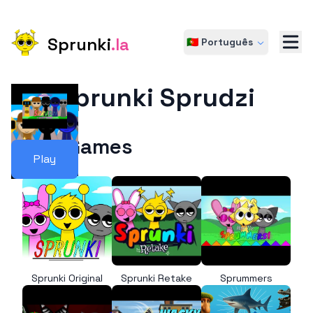
Sprunki
.la
🇵🇹 Português
Sprunki Sprudzi
More Games
Play
Sprunki Original
Sprunki Retake
Sprummers