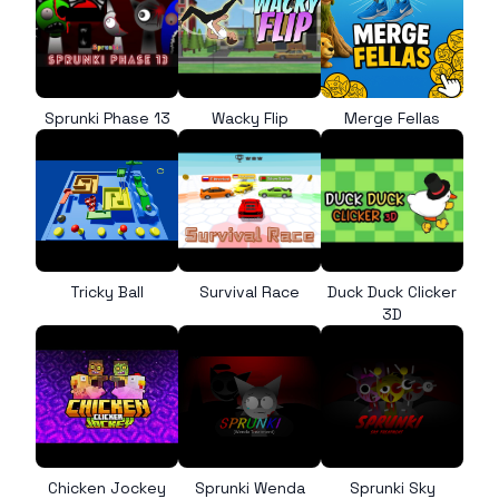
Sprunki Phase 13
Wacky Flip
Merge Fellas
Tricky Ball
Survival Race
Duck Duck Clicker
3D
Chicken Jockey
Sprunki Wenda
Sprunki Sky