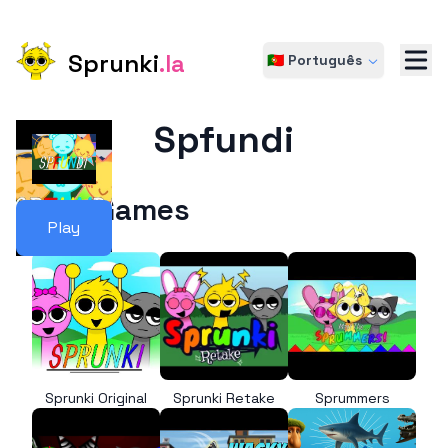
Sprunki
.la
🇵🇹 Português
Spfundi
More Games
Play
Sprunki Original
Sprunki Retake
Sprummers