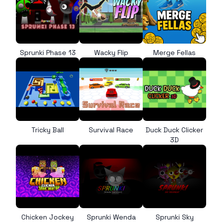
Sprunki Phase 13
Wacky Flip
Merge Fellas
Tricky Ball
Survival Race
Duck Duck Clicker
3D
Chicken Jockey
Sprunki Wenda
Sprunki Sky