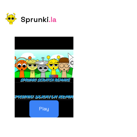
Sprunki
.la
Play