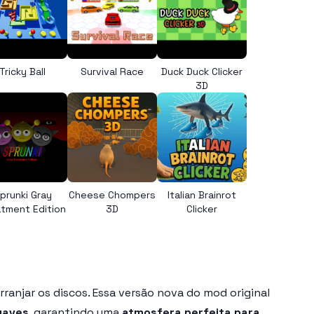
Tricky Ball
Survival Race
Duck Duck Clicker
3D
prunki Gray
Cheese Chompers
Italian Brainrot
tment Edition
3D
Clicker
rranjar os discos. Essa versão nova do mod original
suaves
, garantindo uma
atmosfera perfeita para