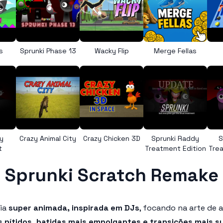
s
Sprunki Phase 13
Wacky Flip
Merge Fellas
y
Crazy Animal City
Crazy Chicken 3D
Sprunki Raddy
S
t
Treatment Edition
Trea
Sprunki Scratch Remake
cia
super animada, inspirada em DJs
, focando na arte de a
s nítidos, batidas mais empolgantes e transições mais 