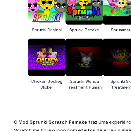
Sprunki Original
Sprunki Retake
Sprummer
Chicken Jockey
Sprunki Wenda
Sprunki Sk
Clicker
Treatment Human
Treatmen
O
Mod Sprunki Scratch Remake
traz uma experiên
Scratch melhora o jogo com
efeitos de arranjo mai