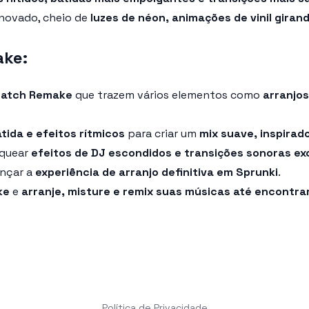
enovado, cheio de
luzes de néon, animações de vinil giran
ake:
ratch Remake
que trazem vários elementos como
arranjos
tida e efeitos rítmicos
para criar um
mix suave, inspirad
oquear
efeitos de DJ escondidos e transições sonoras ex
ançar a
experiência de arranjo definitiva em Sprunki
.
ke
e
arranje, misture e remix suas músicas até encontrar
Política de Privacidade