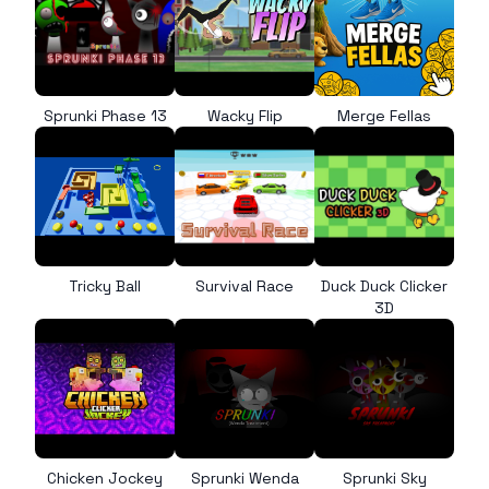
Sprunki Phase 13
Wacky Flip
Merge Fellas
Tricky Ball
Survival Race
Duck Duck Clicker
3D
Chicken Jockey
Sprunki Wenda
Sprunki Sky