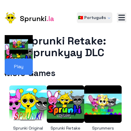
Sprunki
.la
🇵🇹 Português
Sprunki Retake:
Sprunkyay DLC
Play
More Games
Sprunki Original
Sprunki Retake
Sprummers