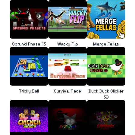
Sprunki Phase 13
Wacky Flip
Merge Fellas
Tricky Ball
Survival Race
Duck Duck Clicker
3D