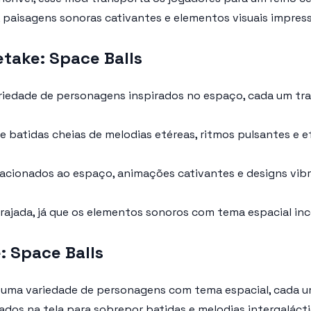
paisagens sonoras cativantes e elementos visuais impres
take: Space Balls
edade de personagens inspirados no espaço, cada um traz
 batidas cheias de melodias etéreas, ritmos pulsantes e e
elacionados ao espaço, animações cativantes e designs vi
jada, já que os elementos sonoros com tema espacial ince
 Space Balls
ma variedade de personagens com tema espacial, cada um
dos na tela para sobrepor batidas e melodias intergaláct