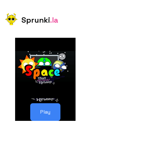
Sprunki
.la
Play