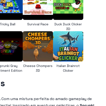
Tricky Ball
Survival Race
Duck Duck Clicker
3D
prunki Gray
Cheese Chompers
Italian Brainrot
tment Edition
3D
Clicker
ls
cas. Com uma mistura perfeita do amado gameplay de
lestial. Inspirado em aventuras galácticas, o
Sprunki