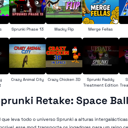
s
Sprunki Phase 13
Wacky Flip
Merge Fellas
y
Crazy Animal City
Crazy Chicken 3D
Sprunki Raddy
S
t
Treatment Edition
Trea
prunki Retake: Space Bal
 que leva todo o universo Sprunki a alturas intergalácti
ncrível, esse mod transporta os jogadores para um reino ce