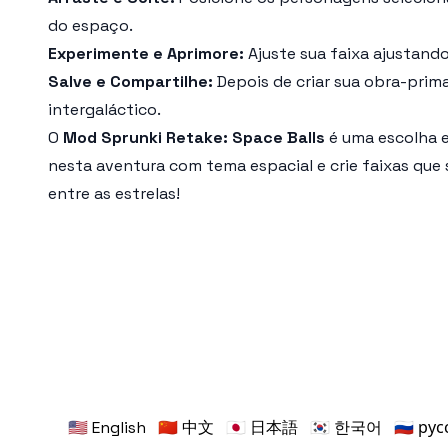
do espaço.
Experimente e Aprimore:
Ajuste sua faixa ajustand
Salve e Compartilhe:
Depois de criar sua obra-prim
intergaláctico.
O
Mod Sprunki Retake: Space Balls
é uma escolha e
nesta aventura com tema espacial e crie faixas que
entre as estrelas!
🇺🇸 English
🇨🇳 中文
🇯🇵 日本語
🇰🇷 한국어
🇷🇺 ру