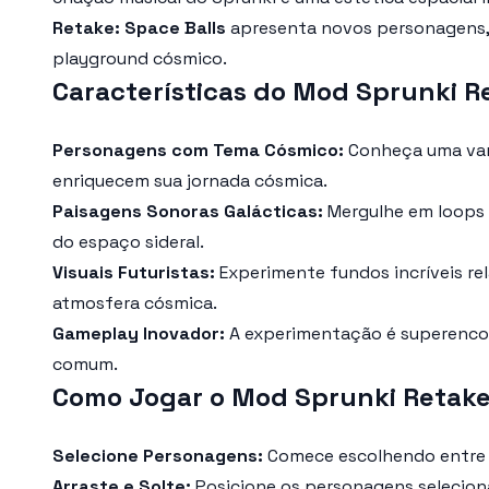
Retake: Space Balls
apresenta novos personagens, 
playground cósmico.
Características do Mod Sprunki Re
Personagens com Tema Cósmico:
Conheça uma vari
enriquecem sua jornada cósmica.
Paisagens Sonoras Galácticas:
Mergulhe em loops e
do espaço sideral.
Visuais Futuristas:
Experimente fundos incríveis r
atmosfera cósmica.
Gameplay Inovador:
A experimentação é superencora
comum.
Como Jogar o Mod Sprunki Retake:
Selecione Personagens:
Comece escolhendo entre u
Arraste e Solte:
Posicione os personagens seleciona