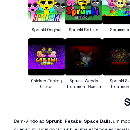
Sprunki Original
Sprunki Retake
Sprummer
Chicken Jockey
Sprunki Wenda
Sprunki Sk
Clicker
Treatment Human
Treatmen
S
Bem-vindo ao
Sprunki Retake: Space Balls
, um mod
criação musical do Sprunki e uma estética espacial i