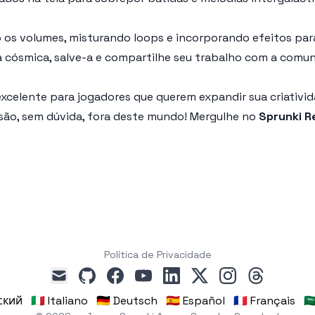
o os volumes, misturando loops e incorporando efeitos par
a cósmica, salve-a e compartilhe seu trabalho com a comun
xcelente para jogadores que querem expandir sua criativid
 são, sem dúvida, fora deste mundo! Mergulhe no
Sprunki R
Política de Privacidade
github
facebook
youtube
linkedin
x
instagram
threads
mail
сский
🇮🇹 Italiano
🇩🇪 Deutsch
🇪🇸 Español
🇫🇷 Français