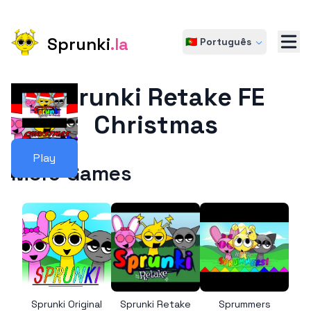
Sprunki
.la
🇵🇹 Português
Sprunki Retake FE
Christmas
Play
More Games
Sprunki Original
Sprunki Retake
Sprummers