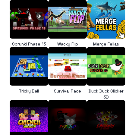
Sprunki Phase 13
Wacky Flip
Merge Fellas
Tricky Ball
Survival Race
Duck Duck Clicker
3D