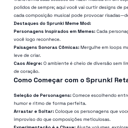
polidos de sempre; aqui você vai curtir designs d
cada composição musical pode provocar risadas—de
Destaques do Sprunki Meme Mod:
Personagens Inspirados em Memes:
Cada personage
você logo reconhece.
Paisagens Sonoras Cômicas:
Mergulhe em loops mal
leve de criar.
Caos Alegre:
O ambiente é cheio de diversão sem li
de coração.
Como Começar com o Sprunki Ret
Seleção de Personagens:
Comece escolhendo entre
humor e ritmo de forma perfeita.
Arrastar e Soltar:
Coloque os personagens que você 
improviso do que composições meticulosas.
Experimentação é a Chave:
Ajuste volumes, explore