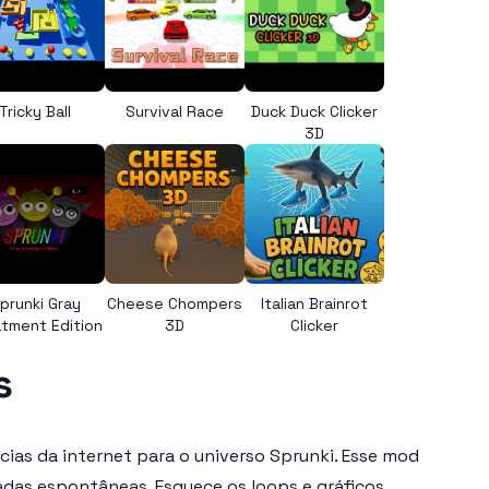
Tricky Ball
Survival Race
Duck Duck Clicker
3D
prunki Gray
Cheese Chompers
Italian Brainrot
tment Edition
3D
Clicker
s
ncias da internet para o universo Sprunki. Esse mod
adas espontâneas. Esquece os loops e gráficos