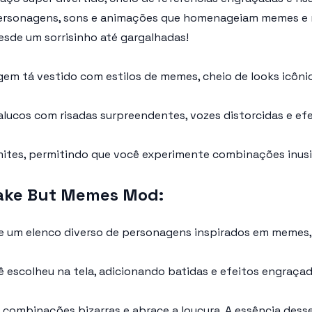
e personagens, sons e animações que homenageiam memes e
sde um sorrisinho até gargalhadas!
m tá vestido com estilos de memes, cheio de looks icônic
ucos com risadas surpreendentes, vozes distorcidas e efei
mites, permitindo que você experimente combinações inusi
ake But Memes Mod:
 um elenco diverso de personagens inspirados em memes,
escolheu na tela, adicionando batidas e efeitos engraçad
 combinações bizarras e abrace a loucura. A essência desse