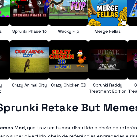
s
Sprunki Phase 13
Wacky Flip
Merge Fellas
y
Crazy Animal City
Crazy Chicken 3D
Sprunki Raddy
S
t
Treatment Edition
Trea
Sprunki Retake But Meme
Memes Mod
, que traz um humor divertido e cheio de referê
ço super divertido, cheio de referências engraçadas e ris