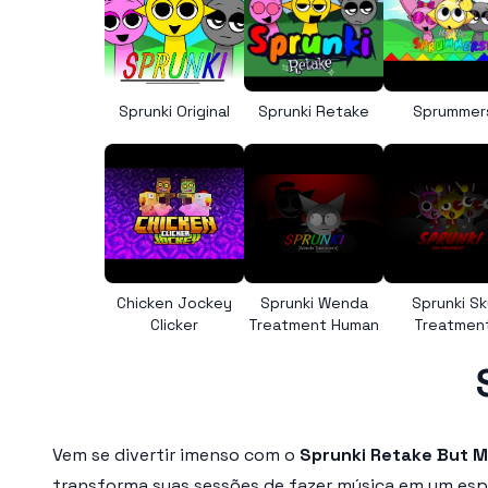
Sprunki Original
Sprunki Retake
Sprummer
Chicken Jockey
Sprunki Wenda
Sprunki Sk
Clicker
Treatment Human
Treatmen
Vem se divertir imenso com o
Sprunki Retake But 
transforma suas sessões de fazer música em um espa