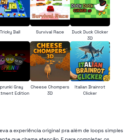
Tricky Ball
Survival Race
Duck Duck Clicker
3D
prunki Gray
Cheese Chompers
Italian Brainrot
tment Edition
3D
Clicker
va a experiência original pra além de loops simples
cante que chama atenção. E para completar, os