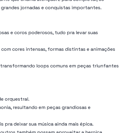
m grandes jornadas e conquistas importantes.
as e coros poderosos, tudo pra levar suas
 com cores intensas, formas distintas e animações
a, transformando loops comuns em peças triunfantes
e orquestral.
monia, resultando em peças grandiosas e
s pra deixar sua música ainda mais épica.
os outros também possam aproveitar a heroica