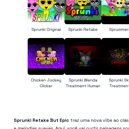
Sprunki Original
Sprunki Retake
Sprummer
Chicken Jockey
Sprunki Wenda
Sprunki Sk
Clicker
Treatment Human
Treatmen
Sprunki Retake But Epic
traz uma nova vibe ao clás
e melodias suaves. Aqui, você vai curtir paisagens