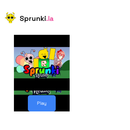
Sprunki
.la
Play