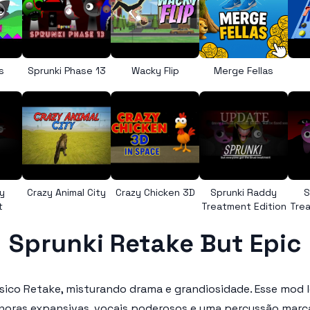
s
Sprunki Phase 13
Wacky Flip
Merge Fellas
y
Crazy Animal City
Crazy Chicken 3D
Sprunki Raddy
S
t
Treatment Edition
Trea
Sprunki Retake But Epic
sico Retake, misturando drama e grandiosidade. Esse mod le
 sonoras expansivas, vocais poderosos e uma percussão mar