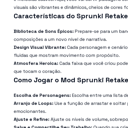
visuais são vibrantes e dinâmicos, cheios de cores
Características do Sprunki Retake
Biblioteca de Sons Épicos:
Prepare-se para um banq
composições a um novo nível de narrativa.
Design Visual Vibrante:
Cada personagem e cenári
fluidas que mostram movimento com propósito.
Atmosfera Heroica:
Cada faixa que você criou pode
que tocam o coração.
Como Jogar o Mod Sprunki Retake
Escolha de Personagens:
Escolha entre uma lista 
Arranjo de Loops:
Use a função de arrastar e solta
emocionantes.
Ajuste e Refine:
Ajuste os níveis de volume, sobrepo
Salve e Compartilhe Seu Trabalho:
Quando sua cria