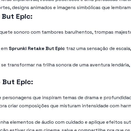
 fortes, designs animados e imagens simbólicas que lembra
 But Epic:
uete sonoro com tambores barulhentos, trompas majestos
o em
Sprunki Retake But Epic
traz uma sensação de escala,
 se transformar na trilha sonora de uma aventura lendári
 But Epic:
de personagens que inspiram temas de drama e profundidad
r pra criar composições que misturam intensidade com har
nha elementos de áudio com cuidado e aplique efeitos suti
ção estiver rica em cinema, salve e compartilhe pra que 