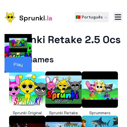
Sprunki
.la
🇵🇹 Português
Sprunki Retake 2.5 Ocs
More Games
Play
Sprunki Original
Sprunki Retake
Sprummers