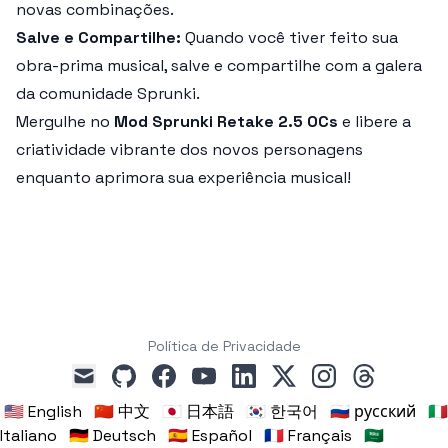
novas combinações.
Salve e Compartilhe:
Quando você tiver feito sua
obra-prima musical, salve e compartilhe com a galera
da comunidade Sprunki.
Mergulhe no
Mod Sprunki Retake 2.5 OCs
e libere a
criatividade vibrante dos novos personagens
enquanto aprimora sua experiência musical!
Política de Privacidade
github
facebook
youtube
linkedin
x
instagram
threads
mail
🇺🇸 English
🇨🇳 中文
🇯🇵 日本語
🇰🇷 한국어
🇷🇺 русский
🇮🇹
Italiano
🇩🇪 Deutsch
🇪🇸 Español
🇫🇷 Français
🇸🇦