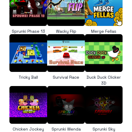
Sprunki Phase 13
Wacky Flip
Merge Fellas
Tricky Ball
Survival Race
Duck Duck Clicker
3D
Chicken Jockey
Sprunki Wenda
Sprunki Sky