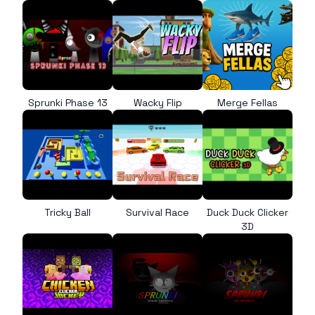
Sprunki Phase 13
Wacky Flip
Merge Fellas
Tricky Ball
Survival Race
Duck Duck Clicker
3D