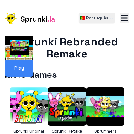
Sprunki
.la
🇵🇹 Português
Sprunki Rebranded
Remake
Play
More Games
Sprunki Original
Sprunki Retake
Sprummers