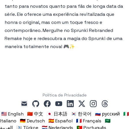
tanto para novatos quanto para fãs de longa data da
série. Ele oferece uma experiência revitalizada que
honra o original, mas com um toque fresco e
contemporâneo. Mergulhe no
Sprunki Rebranded
Remake
hoje e redescubra a magia do Sprunki de uma
maneira totalmente nova! 🎮✨
Política de Privacidade
github
facebook
youtube
linkedin
x
instagram
threads
mail
🇺🇸 English
🇨🇳 中文
🇯🇵 日本語
🇰🇷 한국어
🇷🇺 русский
🇮🇹
Italiano
🇩🇪 Deutsch
🇪🇸 Español
🇫🇷 Français
🇸🇦
العربية
🇹🇷 Türkçe
🇳🇱 Nederlands
🇵🇹 Português