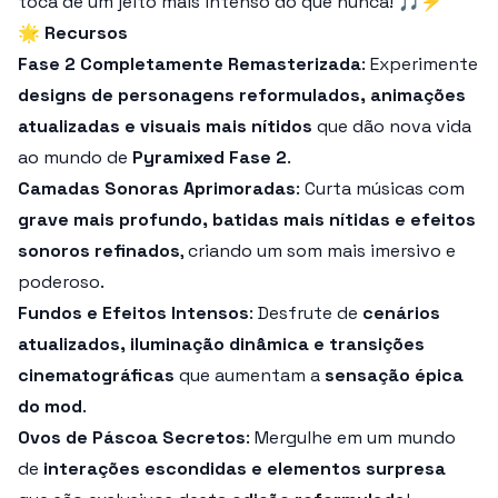
toca de um jeito mais intenso do que nunca! 🎵⚡
🌟
Recursos
Fase 2 Completamente Remasterizada
: Experimente
designs de personagens reformulados, animações
atualizadas e visuais mais nítidos
que dão nova vida
ao mundo de
Pyramixed Fase 2
.
Camadas Sonoras Aprimoradas
: Curta músicas com
grave mais profundo, batidas mais nítidas e efeitos
sonoros refinados
, criando um som mais imersivo e
poderoso.
Fundos e Efeitos Intensos
: Desfrute de
cenários
atualizados, iluminação dinâmica e transições
cinematográficas
que aumentam a
sensação épica
do mod
.
Ovos de Páscoa Secretos
: Mergulhe em um mundo
de
interações escondidas e elementos surpresa