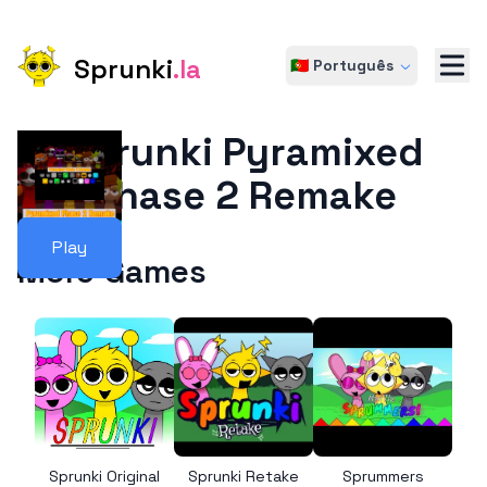
Sprunki
.la
🇵🇹 Português
Sprunki Pyramixed
Phase 2 Remake
Play
More Games
Sprunki Original
Sprunki Retake
Sprummers