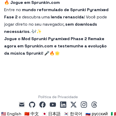
🔥
Jogue em Sprunkin.com
Entre no
mundo reformulado de Sprunki Pyramixed
Fase 2
e descubra uma
lenda renascida
! Você pode
jogar direto no seu navegador,
sem downloads
necessários
. 🎶✨
Jogue o Mod Sprunki Pyramixed Phase 2 Remake
agora em Sprunkin.com e testemunhe a evolução
da música Sprunki! 🎤🔥🌟
Política de Privacidade
github
facebook
youtube
linkedin
x
instagram
threads
mail
🇺🇸 English
🇨🇳 中文
🇯🇵 日本語
🇰🇷 한국어
🇷🇺 русский
🇮🇹