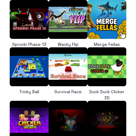
Sprunki Phase 13
Wacky Flip
Merge Fellas
Tricky Ball
Survival Race
Duck Duck Clicker
3D