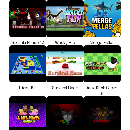
Sprunki Phase 13
Wacky Flip
Merge Fellas
Tricky Ball
Survival Race
Duck Duck Clicker
3D