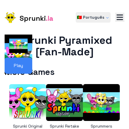
Sprunki
.la
🇵🇹 Português
Sprunki Pyramixed
[Fan-Made]
Play
More Games
Sprunki Original
Sprunki Retake
Sprummers