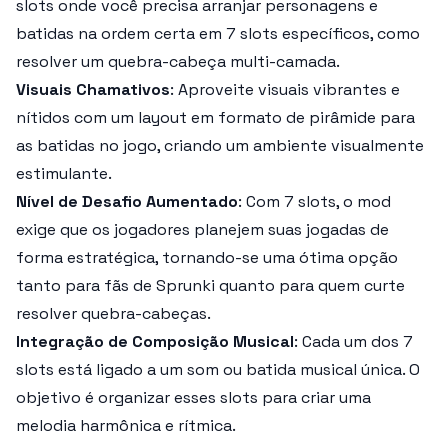
slots onde você precisa arranjar personagens e
batidas na ordem certa em 7 slots específicos, como
resolver um quebra-cabeça multi-camada.
Visuais Chamativos
: Aproveite visuais vibrantes e
nítidos com um layout em formato de pirâmide para
as batidas no jogo, criando um ambiente visualmente
estimulante.
Nível de Desafio Aumentado
: Com 7 slots, o mod
exige que os jogadores planejem suas jogadas de
forma estratégica, tornando-se uma ótima opção
tanto para fãs de
Sprunki
quanto para quem curte
resolver quebra-cabeças.
Integração de Composição Musical
: Cada um dos 7
slots está ligado a um som ou batida musical única. O
objetivo é organizar esses slots para criar uma
melodia harmônica e rítmica.