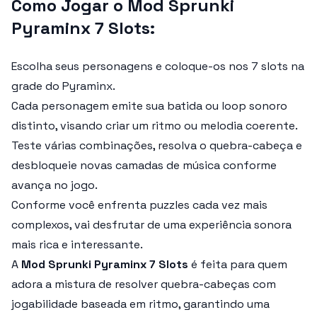
Como Jogar o Mod Sprunki
Pyraminx 7 Slots:
Escolha seus personagens e coloque-os nos 7 slots na
grade do Pyraminx.
Cada personagem emite sua batida ou loop sonoro
distinto, visando criar um ritmo ou melodia coerente.
Teste várias combinações, resolva o quebra-cabeça e
desbloqueie novas camadas de música conforme
avança no jogo.
Conforme você enfrenta puzzles cada vez mais
complexos, vai desfrutar de uma experiência sonora
mais rica e interessante.
A
Mod Sprunki Pyraminx 7 Slots
é feita para quem
adora a mistura de resolver quebra-cabeças com
jogabilidade baseada em ritmo, garantindo uma