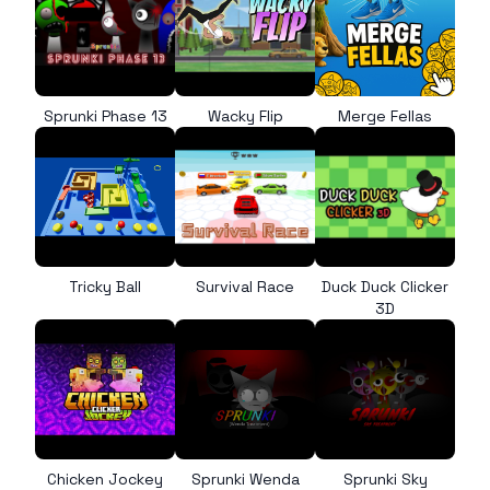
Sprunki Phase 13
Wacky Flip
Merge Fellas
Tricky Ball
Survival Race
Duck Duck Clicker
3D
Chicken Jockey
Sprunki Wenda
Sprunki Sky