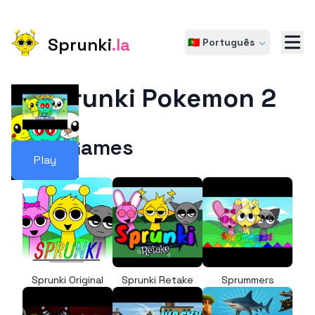
Sprunki
.la
🇵🇹 Português
Sprunki Pokemon 2
More Games
Play
Sprunki Original
Sprunki Retake
Sprummers