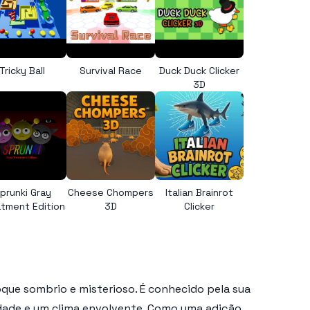
Tricky Ball
Survival Race
Duck Duck Clicker
3D
prunki Gray
Cheese Chompers
Italian Brainrot
tment Edition
3D
Clicker
que sombrio e misterioso. É conhecido pela sua
idade e um clima envolvente. Como uma adição