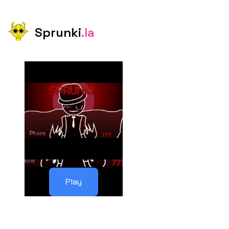
Sprunki
.la
Play