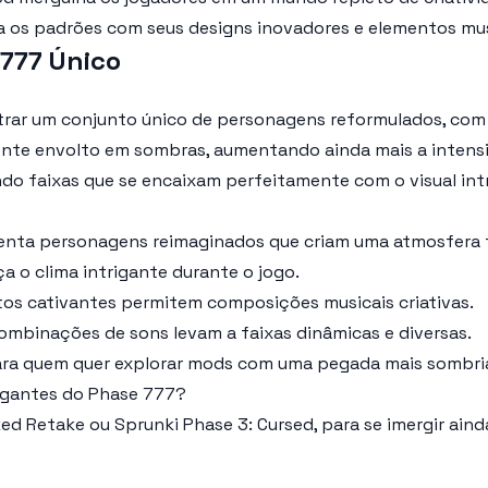
ra os padrões com seus designs inovadores e elementos mus
777 Único
trar um conjunto único de personagens reformulados, com
iente envolto em sombras, aumentando ainda mais a intens
ando faixas que se encaixam perfeitamente com o visual in
nta personagens reimaginados que criam uma atmosfera 
a o clima intrigante durante o jogo.
tos cativantes permitem composições musicais criativas.
mbinações de sons levam a faixas dinâmicas e diversas.
ara quem quer explorar mods com uma pegada mais sombri
rigantes do Phase 777?
ed Retake ou Sprunki Phase 3: Cursed, para se imergir ain