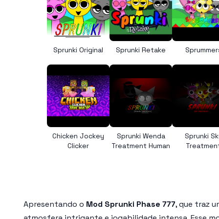
Sprunki Original
Sprunki Retake
Sprummer
Chicken Jockey
Sprunki Wenda
Sprunki Sk
Clicker
Treatment Human
Treatmen
Apresentando o
Mod Sprunki Phase 777
, que traz 
atmosfera intrigante e jogabilidade intensa. Esse 