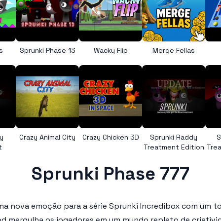
s
Sprunki Phase 13
Wacky Flip
Merge Fellas
y
Crazy Animal City
Crazy Chicken 3D
Sprunki Raddy
S
t
Treatment Edition
Trea
Sprunki Phase 777
uma nova emoção para a série Sprunki Incredibox com um to
mod mergulha os jogadores em um mundo repleto de criativ