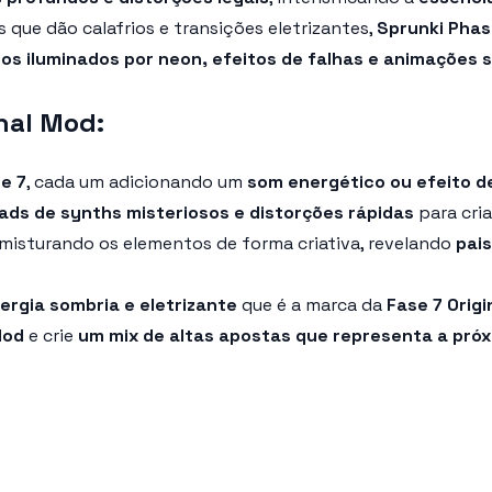
 que dão calafrios e transições eletrizantes,
Sprunki Phase
os iluminados por neon, efeitos de falhas e animações s
nal Mod:
e 7
, cada um adicionando um
som energético ou efeito d
ads de synths misteriosos e distorções rápidas
para cri
misturando os elementos de forma criativa, revelando
pai
ergia sombria e eletrizante
que é a marca da
Fase 7 Origi
Mod
e crie
um mix de altas apostas que representa a próx