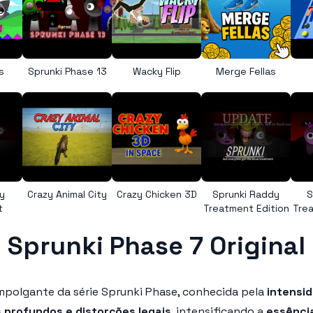
s
Sprunki Phase 13
Wacky Flip
Merge Fellas
y
Crazy Animal City
Crazy Chicken 3D
Sprunki Raddy
S
t
Treatment Edition
Trea
Sprunki Phase 7 Original
polgante da série Sprunki Phase, conhecida pela
intensi
s profundos e distorções legais
, intensificando a
essência