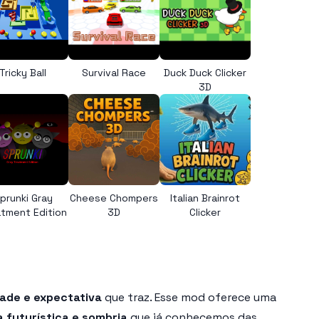
Tricky Ball
Survival Race
Duck Duck Clicker
3D
prunki Gray
Cheese Chompers
Italian Brainrot
tment Edition
3D
Clicker
dade e expectativa
que traz. Esse mod oferece uma
 futurística e sombria
que já conhecemos das