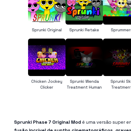
Sprunki Original
Sprunki Retake
Sprummer
Chicken Jockey
Sprunki Wenda
Sprunki Sk
Clicker
Treatment Human
Treatmen
Sprunki Phase 7 Original Mod
é uma versão super em
fusão incrível de synths cinematográficos, grave