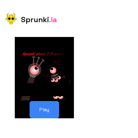
Sprunki
.la
Play