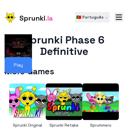
Sprunki
.la
🇵🇹 Português
Sprunki Phase 6
Definitive
Play
More Games
Sprunki Original
Sprunki Retake
Sprummers