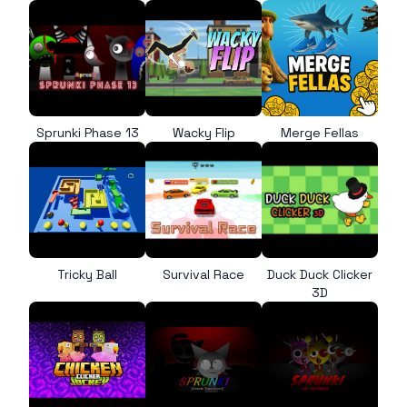
Sprunki Phase 13
Wacky Flip
Merge Fellas
Tricky Ball
Survival Race
Duck Duck Clicker
3D