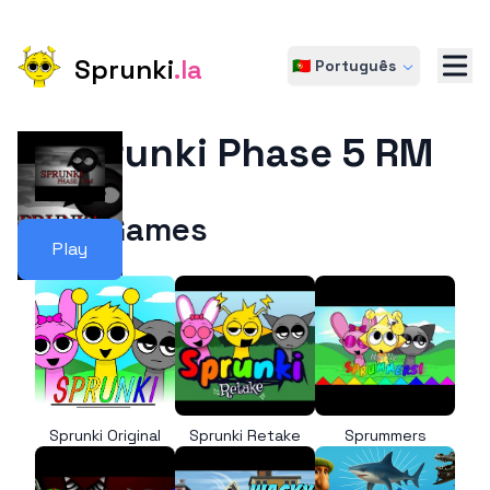
Sprunki
.la
🇵🇹 Português
Sprunki Phase 5 RM
More Games
Play
Sprunki Original
Sprunki Retake
Sprummers