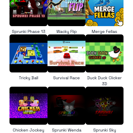
Sprunki Phase 13
Wacky Flip
Merge Fellas
Tricky Ball
Survival Race
Duck Duck Clicker
3D
Chicken Jockey
Sprunki Wenda
Sprunki Sky