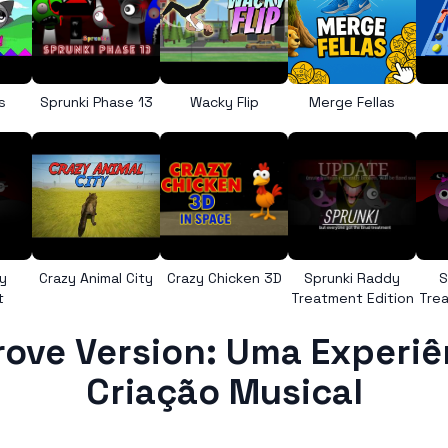
s
Sprunki Phase 13
Wacky Flip
Merge Fellas
y
Crazy Animal City
Crazy Chicken 3D
Sprunki Raddy
S
t
Treatment Edition
Trea
rove Version: Uma Experi
Criação Musical