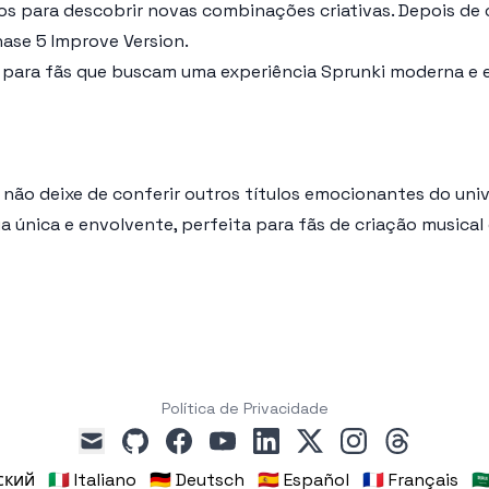
 para descobrir novas combinações criativas. Depois de c
hase 5 Improve Version
.
 para fãs que buscam uma experiência Sprunki moderna e e
, não deixe de conferir outros títulos emocionantes do un
 única e envolvente, perfeita para fãs de criação musical e
Política de Privacidade
github
facebook
youtube
linkedin
x
instagram
threads
mail
сский
🇮🇹 Italiano
🇩🇪 Deutsch
🇪🇸 Español
🇫🇷 Français