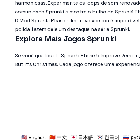
harmoniosas. Experimente os loops de som renovados
comunidade Sprunki e mostre o brilho do
Sprunki P
O
Mod Sprunki Phase 5 Improve Version
é imperdível
polida fazem dele um destaque na série Sprunki.
Explore Mais Jogos Sprunki
Se você gostou do
Sprunki Phase 5 Improve Version
But It's Christmas
. Cada jogo oferece uma experiência
🇺🇸 English
🇨🇳 中文
🇯🇵 日本語
🇰🇷 한국어
🇷🇺 ру