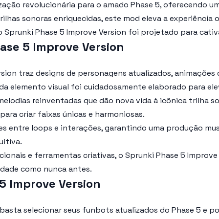
zação revolucionária para o amado Phase 5, oferecendo uma
ilhas sonoras enriquecidas, este mod eleva a experiência 
 o
Sprunki Phase 5 Improve Version
foi projetado para cativa
ase 5 Improve Version
rsion
traz designs de personagens atualizados, animações 
 elemento visual foi cuidadosamente elaborado para eleva
elodias reinventadas que dão nova vida à icônica trilha s
 para criar faixas únicas e harmoniosas.
es entre loops e interações, garantindo uma produção mus
uitiva.
ionais e ferramentas criativas, o
Sprunki Phase 5 Improve
vidade como nunca antes.
5 Improve Version
 basta selecionar seus funbots atualizados do Phase 5 e po