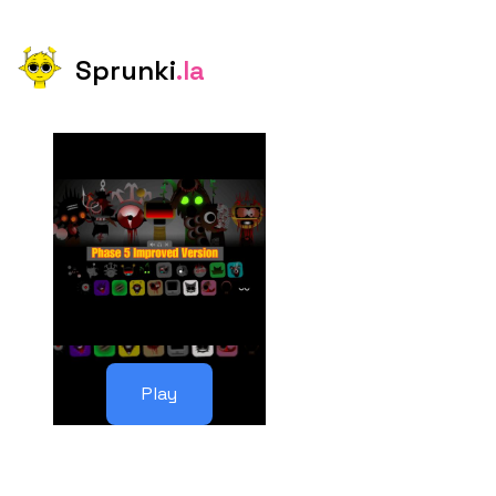
Sprunki
.la
Play