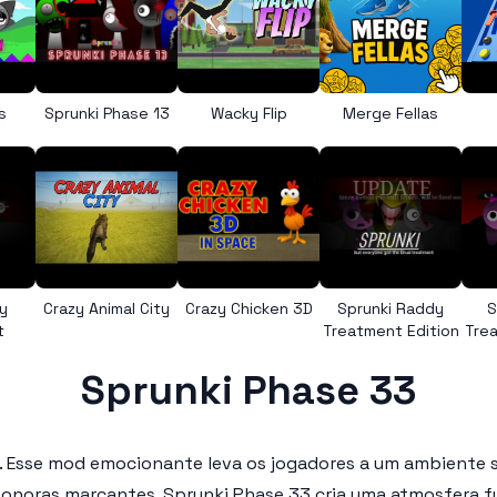
s
Sprunki Phase 13
Wacky Flip
Merge Fellas
y
Crazy Animal City
Crazy Chicken 3D
Sprunki Raddy
S
t
Treatment Edition
Trea
Sprunki Phase 33
. Esse mod emocionante leva os jogadores a um ambiente 
 sonoras marcantes,
Sprunki Phase 33
cria uma atmosfera fu