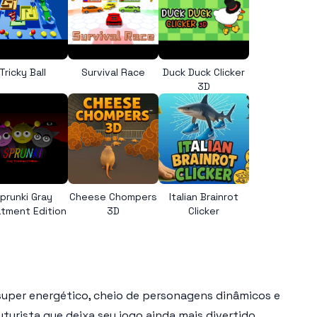
Tricky Ball
Survival Race
Duck Duck Clicker
3D
prunki Gray
Cheese Chompers
Italian Brainrot
tment Edition
3D
Clicker
super energético, cheio de personagens dinâmicos e
turista que deixa seu jogo ainda mais divertido.