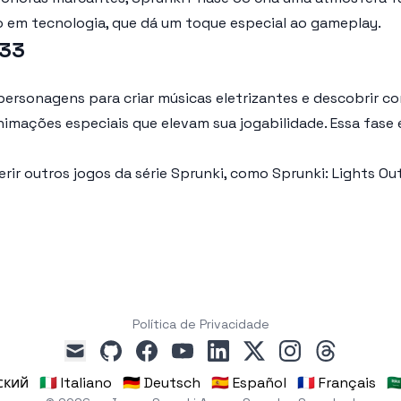
 em tecnologia, que dá um toque especial ao gameplay.
 33
 personagens para criar músicas eletrizantes e descobrir c
nimações especiais que elevam sua jogabilidade. Essa fase
erir outros jogos da série Sprunki, como
Sprunki: Lights Ou
Política de Privacidade
github
facebook
youtube
linkedin
x
instagram
threads
mail
сский
🇮🇹 Italiano
🇩🇪 Deutsch
🇪🇸 Español
🇫🇷 Français