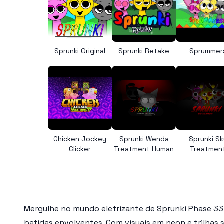
Sprunki Original
Sprunki Retake
Sprummer
Chicken Jockey
Sprunki Wenda
Sprunki Sk
Clicker
Treatment Human
Treatmen
Mergulhe no mundo eletrizante de
Sprunki Phase 33
batidas envolventes. Com visuais em neon e trilhas