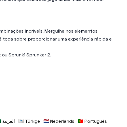
ombinações incríveis. Mergulhe nos elementos
 é toda sobre proporcionar uma experiência rápida e
t
ou
Sprunki Sprunker 2
.
🇸🇦 العربية
🇹🇷 Türkçe
🇳🇱 Nederlands
🇵🇹 Português