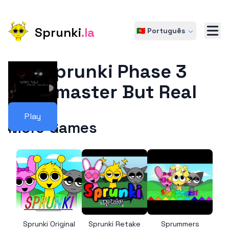
Sprunki
.la
🇵🇹 Português
Sprunki Phase 3
Remaster But Real
Play
More Games
Sprunki Original
Sprunki Retake
Sprummers