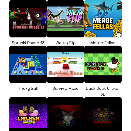
Sprunki Phase 13
Wacky Flip
Merge Fellas
Tricky Ball
Survival Race
Duck Duck Clicker
3D