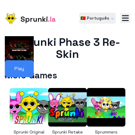
Sprunki
.la
🇵🇹 Português
Sprunki Phase 3 Re-
Skin
Play
More Games
Sprunki Original
Sprunki Retake
Sprummers