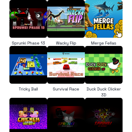
Sprunki Phase 13
Wacky Flip
Merge Fellas
Tricky Ball
Survival Race
Duck Duck Clicker
3D