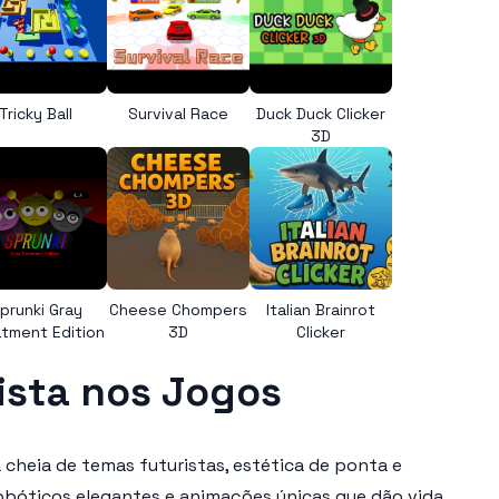
Tricky Ball
Survival Race
Duck Duck Clicker
3D
prunki Gray
Cheese Chompers
Italian Brainrot
tment Edition
3D
Clicker
ista nos Jogos
 cheia de temas futuristas, estética de ponta e
obóticos elegantes e animações únicas que dão vida