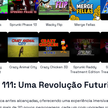
s
Sprunki Phase 13
Wacky Flip
Merge Fellas
y
Crazy Animal City
Crazy Chicken 3D
Sprunki Raddy
S
t
Treatment Edition
Trea
 111: Uma Revolução Futur
unca antes alcançadas, oferecendo uma experiência imersiva
raz mais de 20 novos personagens, cada um com upgrades r