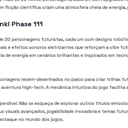
 em ficção científica criam uma atmosfera cheia de energ
nki Phase 111
e 20 personagens futuristas, cada um com designs robótic
is e efeitos sonoros eletrizantes que reforçam a vibe futu
a de energia em cenários brilhantes e inspirados em tecno
sonagens recém-desenhados no palco para criar trilhas fu
 aventura high-tech. A mecânica intuitiva do jogo facilit
perdível. Não se esqueça de explorar outros títulos emoc
eus visuais avançados, jogabilidade inovadora e temas futur
destaque no mundo dos jogos.