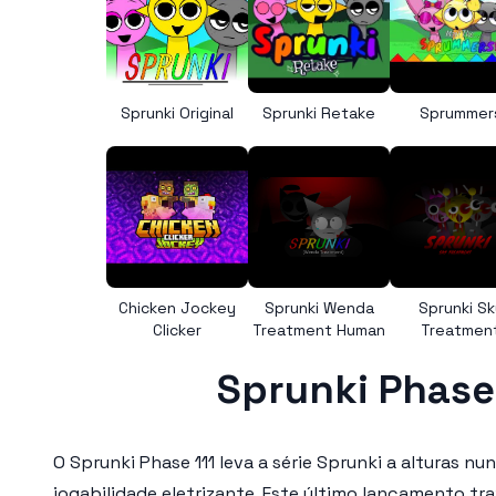
Sprunki Original
Sprunki Retake
Sprummer
Chicken Jockey
Sprunki Wenda
Sprunki Sk
Clicker
Treatment Human
Treatmen
Sprunki Phase
O
Sprunki Phase 111
leva a série Sprunki a alturas n
jogabilidade eletrizante. Este último lançamento t