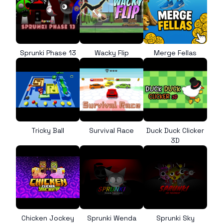
Sprunki Phase 13
Wacky Flip
Merge Fellas
Tricky Ball
Survival Race
Duck Duck Clicker
3D
Chicken Jockey
Sprunki Wenda
Sprunki Sky