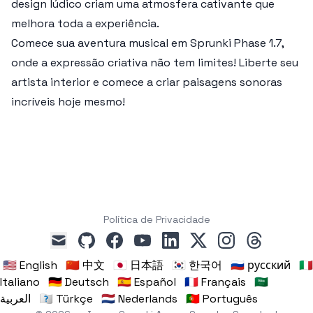
design lúdico criam uma atmosfera cativante que
melhora toda a experiência.
Comece sua aventura musical em Sprunki Phase 1.7,
onde a expressão criativa não tem limites! Liberte seu
artista interior e comece a criar paisagens sonoras
incríveis hoje mesmo!
Política de Privacidade
github
facebook
youtube
linkedin
x
instagram
threads
mail
🇺🇸 English
🇨🇳 中文
🇯🇵 日本語
🇰🇷 한국어
🇷🇺 русский
🇮🇹
Italiano
🇩🇪 Deutsch
🇪🇸 Español
🇫🇷 Français
🇸🇦
العربية
🇹🇷 Türkçe
🇳🇱 Nederlands
🇵🇹 Português