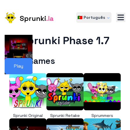
Sprunki
.la
🇵🇹 Português
Sprunki Phase 1.7
More Games
Play
Sprunki Original
Sprunki Retake
Sprummers