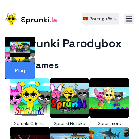
Sprunki
.la
🇵🇹 Português
Sprunki Parodybox
More Games
Play
Sprunki Original
Sprunki Retake
Sprummers