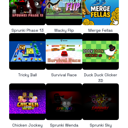
Sprunki Phase 13
Wacky Flip
Merge Fellas
Tricky Ball
Survival Race
Duck Duck Clicker
3D
Chicken Jockey
Sprunki Wenda
Sprunki Sky