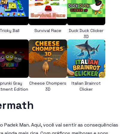
Tricky Ball
Survival Race
Duck Duck Clicker
3D
prunki Gray
Cheese Chompers
Italian Brainrot
tment Edition
3D
Clicker
ermath
o Padek Man. Aqui, você vai sentir as consequências
a ainda mais rica. Com gráficos melhores e sons