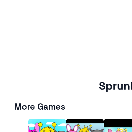
Sprun
More Games