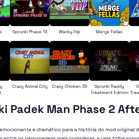
s
Sprunki Phase 13
Wacky Flip
Merge Fellas
y
Crazy Animal City
Crazy Chicken 3D
Sprunki Raddy
S
t
Treatment Edition
Trea
ki Padek Man Phase 2 Aft
 emocionante e dramático para a história do mod original d
s entre os personagens mais complexas, e uma trilha sonor