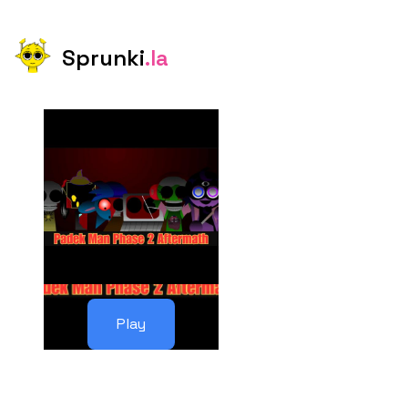
Sprunki
.la
Play