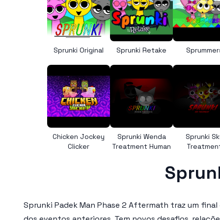
Sprunki Original
Sprunki Retake
Sprummer
Chicken Jockey
Sprunki Wenda
Sprunki Sk
Clicker
Treatment Human
Treatmen
Sprun
Sprunki Padek Man Phase 2 Aftermath
traz um final
dos eventos anteriores. Tem novos desafios, relaçõe