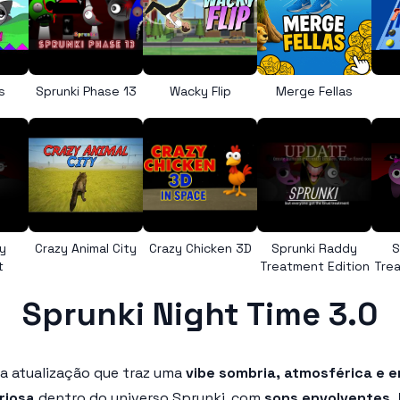
s
Sprunki Phase 13
Wacky Flip
Merge Fellas
y
Crazy Animal City
Crazy Chicken 3D
Sprunki Raddy
S
t
Treatment Edition
Trea
Sprunki Night Time 3.0
ma atualização que traz uma
vibe sombria, atmosférica e 
riosa
dentro do universo Sprunki, com
sons envolventes, 