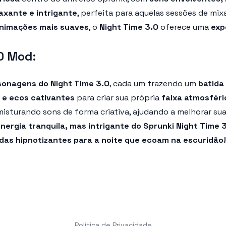
axante e intrigante
, perfeita para aquelas sessões de mix
 animações mais suaves
, o
Night Time 3.0
oferece uma
exp
0 Mod:
sonagens do Night Time 3.0
, cada um trazendo um
batida
e e ecos cativantes
para criar sua própria
faixa atmosféri
isturando sons de forma criativa, ajudando a melhorar su
nergia tranquila, mas intrigante do Sprunki Night Time 
idas hipnotizantes para a noite que ecoam na escuridão!
Política de Privacidade