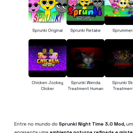
Sprunki Original
Sprunki Retake
Sprummer
Chicken Jockey
Sprunki Wenda
Sprunki Sk
Clicker
Treatment Human
Treatmen
Entre no mundo do
Sprunki Night Time 3.0 Mod
, u
apresenta uma
ambiente noturna refinada e miste