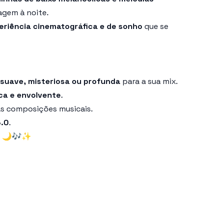
agem à noite.
eriência cinematográfica e de sonho
que se
 suave, misteriosa ou profunda
para a sua mix.
ca e envolvente
.
as composições musicais.
3.0
.
🌙🎶✨