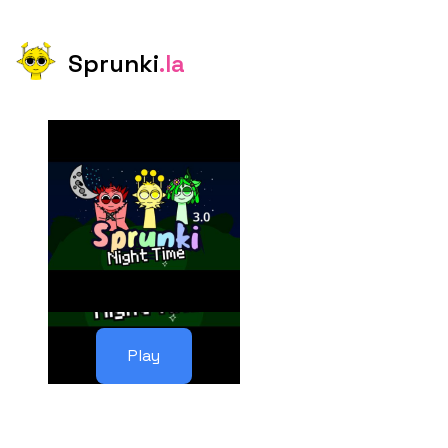
Sprunki
.la
Play