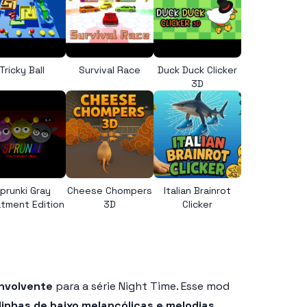
Tricky Ball
Survival Race
Duck Duck Clicker
3D
prunki Gray
Cheese Chompers
Italian Brainrot
tment Edition
3D
Clicker
envolvente
para a série Night Time. Esse mod
linhas de baixo melancólicas e melodias