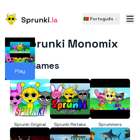
Sprunki
.la
🇵🇹 Português
Sprunki Monomix
More Games
Play
Sprunki Original
Sprunki Retake
Sprummers