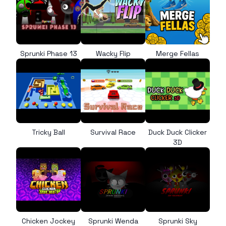
Sprunki Phase 13
Wacky Flip
Merge Fellas
Tricky Ball
Survival Race
Duck Duck Clicker
3D
Chicken Jockey
Sprunki Wenda
Sprunki Sky