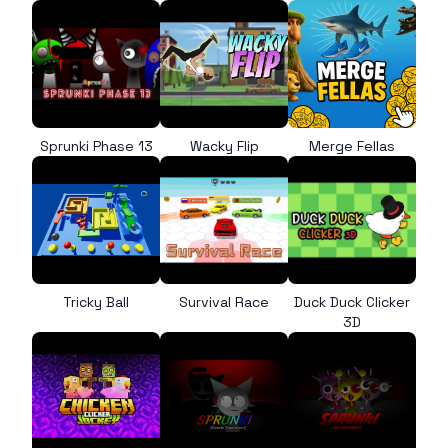
Sprunki Phase 13
Wacky Flip
Merge Fellas
Tricky Ball
Survival Race
Duck Duck Clicker
3D