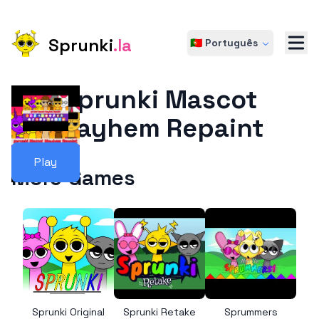
Sprunki
.la
🇵🇹 Português
Sprunki Mascot
Mayhem Repaint
Play
More Games
Sprunki Original
Sprunki Retake
Sprummers