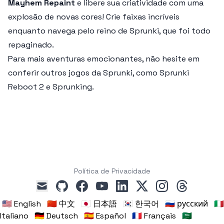
Mayhem Repaint
e libere sua criatividade com uma
explosão de novas cores! Crie faixas incríveis
enquanto navega pelo reino de Sprunki, que foi todo
repaginado.
Para mais aventuras emocionantes, não hesite em
conferir outros jogos da Sprunki, como Sprunki
Reboot 2 e Sprunking.
Política de Privacidade
github
facebook
youtube
linkedin
x
instagram
threads
mail
🇺🇸 English
🇨🇳 中文
🇯🇵 日本語
🇰🇷 한국어
🇷🇺 русский
🇮🇹
Italiano
🇩🇪 Deutsch
🇪🇸 Español
🇫🇷 Français
🇸🇦