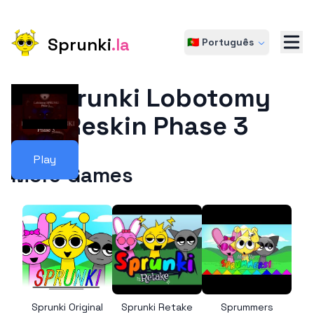
Sprunki
.la
🇵🇹 Português
Sprunki Lobotomy
Reskin Phase 3
Play
More Games
Sprunki Original
Sprunki Retake
Sprummers