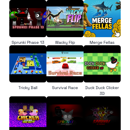
Sprunki Phase 13
Wacky Flip
Merge Fellas
Tricky Ball
Survival Race
Duck Duck Clicker
3D