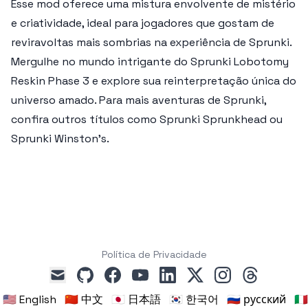
Esse mod oferece uma mistura envolvente de mistério
e criatividade, ideal para jogadores que gostam de
reviravoltas mais sombrias na experiência de Sprunki.
Mergulhe no mundo intrigante do
Sprunki Lobotomy
Reskin Phase 3
e explore sua reinterpretação única do
universo amado. Para mais aventuras de Sprunki,
confira outros títulos como
Sprunki Sprunkhead
ou
Sprunki Winston’s
.
Política de Privacidade
github
facebook
youtube
linkedin
x
instagram
threads
mail
🇺🇸 English
🇨🇳 中文
🇯🇵 日本語
🇰🇷 한국어
🇷🇺 русский
🇮🇹