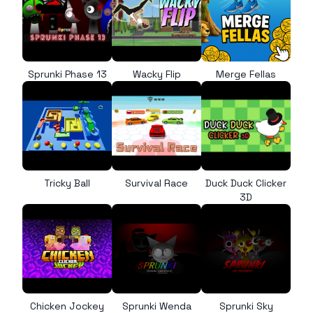
Sprunki Phase 13
Wacky Flip
Merge Fellas
Tricky Ball
Survival Race
Duck Duck Clicker
3D
Chicken Jockey
Sprunki Wenda
Sprunki Sky