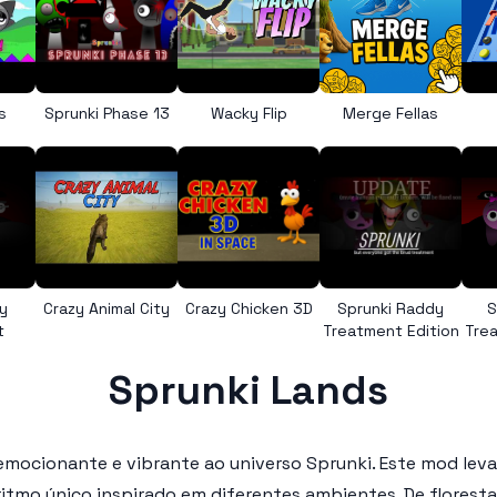
s
Sprunki Phase 13
Wacky Flip
Merge Fellas
y
Crazy Animal City
Crazy Chicken 3D
Sprunki Raddy
S
t
Treatment Edition
Trea
Sprunki Lands
emocionante e vibrante ao universo Sprunki. Este mod leva
tmo único inspirado em diferentes ambientes. De floresta