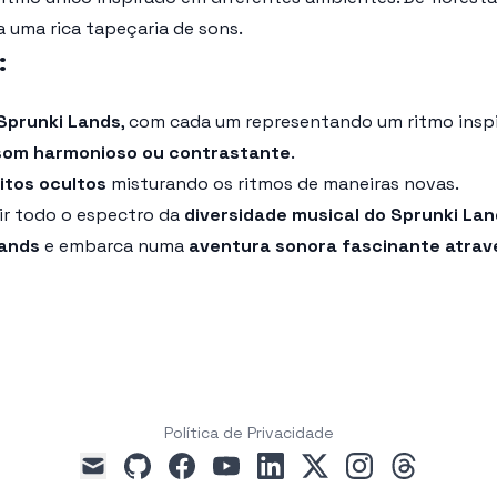
 uma rica tapeçaria de sons.
:
Sprunki Lands
, com cada um representando um ritmo insp
som harmonioso ou contrastante
.
itos ocultos
misturando os ritmos de maneiras novas.
rir todo o espectro da
diversidade musical do Sprunki La
Lands
e embarca numa
aventura sonora fascinante atra
Política de Privacidade
github
facebook
youtube
linkedin
x
instagram
threads
mail