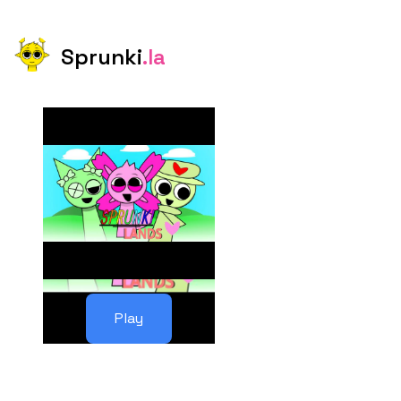
Sprunki
.la
Play