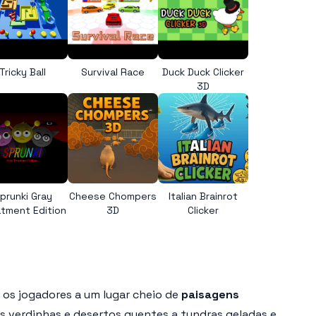
Tricky Ball
Survival Race
Duck Duck Clicker
3D
prunki Gray
Cheese Chompers
Italian Brainrot
tment Edition
3D
Clicker
 os jogadores a um lugar cheio de
paisagens
s verdinhas e desertos quentes a tundras geladas e