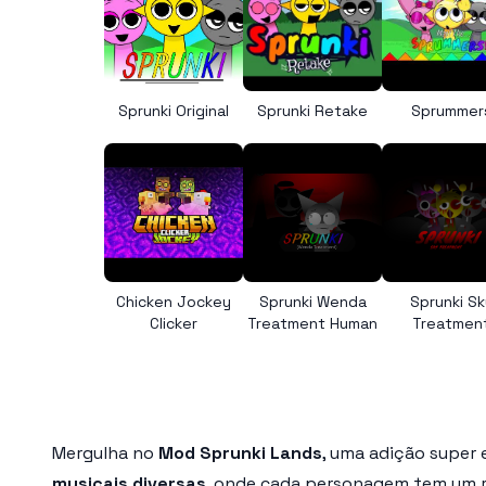
Sprunki Original
Sprunki Retake
Sprummer
Chicken Jockey
Sprunki Wenda
Sprunki Sk
Clicker
Treatment Human
Treatmen
Mergulha no
Mod Sprunki Lands
, uma adição super 
musicais diversas
, onde cada personagem tem um ri