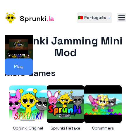
Sprunki
.la
🇵🇹 Português
Sprunki Jamming Mini
Mod
Play
More Games
Sprunki Original
Sprunki Retake
Sprummers