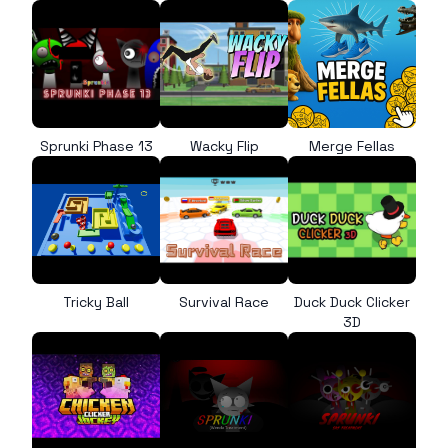
Sprunki Phase 13
Wacky Flip
Merge Fellas
Tricky Ball
Survival Race
Duck Duck Clicker
3D