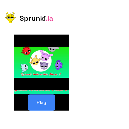
Sprunki
.la
Play