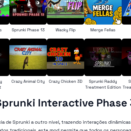
s
Sprunki Phase 13
Wacky Flip
Merge Fellas
y
Crazy Animal City
Crazy Chicken 3D
Sprunki Raddy
S
t
Treatment Edition
Trea
Sprunki Interactive Phase 
cia de Sprunki a outro nível, trazendo interações dinâmi
atos tradicionais, este mod permite que todos os persona