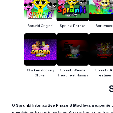
Sprunki Original
Sprunki Retake
Sprummer
Chicken Jockey
Sprunki Wenda
Sprunki Sk
Clicker
Treatment Human
Treatmen
O
Sprunki Interactive Phase 3 Mod
leva a experiên
envolvimento dos jogadores. Ao contrário dos form