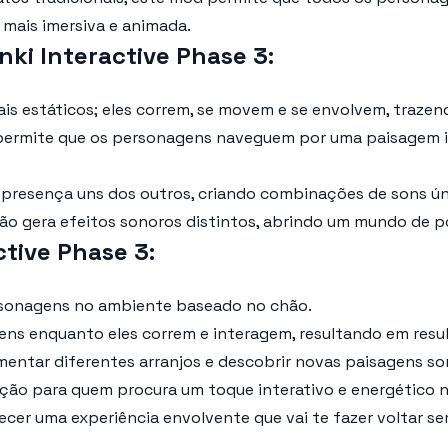
mais imersiva e animada.
nki Interactive Phase 3
:
is estáticos; eles correm, se movem e se envolvem, trazen
 permite que os personagens naveguem por uma paisagem in
presença uns dos outros, criando combinações de sons únic
o gera efeitos sonoros distintos, abrindo um mundo de pos
tive Phase 3
:
rsonagens no ambiente baseado no chão.
ens enquanto eles correm e interagem, resultando em resul
mentar diferentes arranjos e descobrir novas paisagens so
ão para quem procura um toque interativo e energético no
cer uma experiência envolvente que vai te fazer voltar se