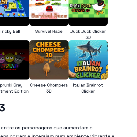
Tricky Ball
Survival Race
Duck Duck Clicker
3D
prunki Gray
Cheese Chompers
Italian Brainrot
tment Edition
3D
Clicker
3
cas entre os personagens que aumentam o
gens corram e interajam num ambiente vibrante e