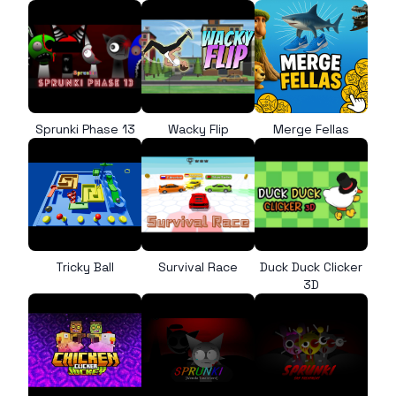
Sprunki Phase 13
Wacky Flip
Merge Fellas
Tricky Ball
Survival Race
Duck Duck Clicker
3D