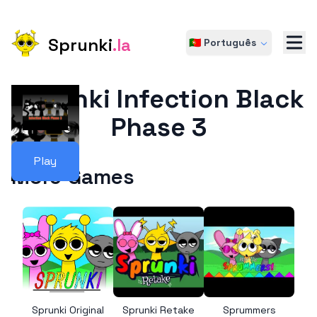
Sprunki
.la
🇵🇹 Português
Sprunki Infection Black
Phase 3
Play
More Games
Sprunki Original
Sprunki Retake
Sprummers