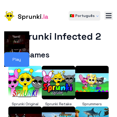
Sprunki
.la
🇵🇹 Português
Sprunki Infected 2
More Games
Play
Sprunki Original
Sprunki Retake
Sprummers