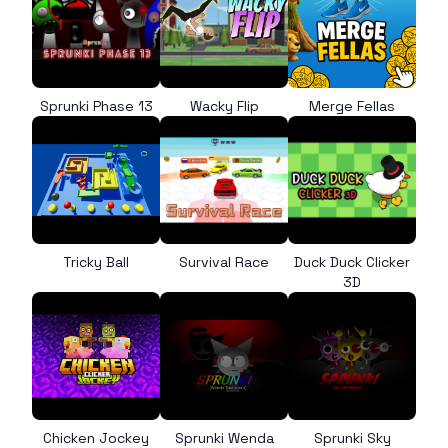
Sprunki Phase 13
Wacky Flip
Merge Fellas
Tricky Ball
Survival Race
Duck Duck Clicker
3D
Chicken Jockey
Sprunki Wenda
Sprunki Sky