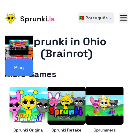
Sprunki
.la
🇵🇹 Português
Sprunki in Ohio
(Brainrot)
Play
More Games
Sprunki Original
Sprunki Retake
Sprummers