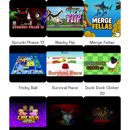
Sprunki Phase 13
Wacky Flip
Merge Fellas
Tricky Ball
Survival Race
Duck Duck Clicker
3D