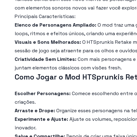
com elementos sonoros novos vai fazer você explora
Principais Características:
Elenco de Personagens Ampliado:
O mod traz uma g
loops, ritmos e efeitos únicos, criando uma experiên
Visuais e Sons Melhorados:
O HTSprunkis Retake ma
sessão de jogo seja atraente para os olhos e ouvidos
Criatividade Sem Limites:
Com mais personagens e p
juntam elementos clássicos com visões fresh.
Como Jogar o Mod HTSprunkis Ret
Escolher Personagens:
Comece escolhendo entre o g
criações.
Arraste e Drope:
Organize esses personagens na tela
Experimente e Ajuste:
Ajuste os volumes, reposicion
inovador.
Salve e Compartilhe:
Depois de criar uma faixa úni