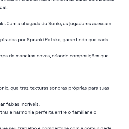
oal.
ki. Com a chegada do Sonic, os jogadores acessam
spirados por Sprunki Retake, garantindo que cada
oops de maneiras novas, criando composições que
ic, que traz texturas sonoras próprias para suas
 faixas incríveis.
rar a harmonia perfeita entre o familiar e o
salve seu trabalho e compartilhe com a comunidade,