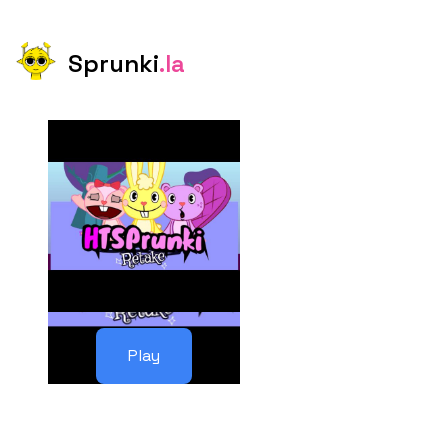
Sprunki
.la
Play