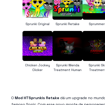
Sprunki Original
Sprunki Retake
Sprummer
Chicken Jockey
Sprunki Wenda
Sprunki Sk
Clicker
Treatment Human
Treatmen
O
Mod HTSprunkis Retake
dá um upgrade no mundo v
famoso Sonic. Com esse novo monte de personagens, 