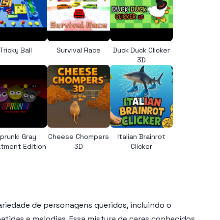
Tricky Ball
Survival Race
Duck Duck Clicker
3D
prunki Gray
Cheese Chompers
Italian Brainrot
tment Edition
3D
Clicker
riedade de personagens queridos, incluindo o
atidas e melodias. Essa mistura de caras conhecidos