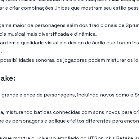
r e criar combinações únicas que mostram seu estilo pess
ama maior de personagens além dos tradicionais de Sprun
cia musical mais diversificada e dinâmica.
ntém a qualidade visual e o design de áudio que foram in
.
ossibilidades sonoras, os jogadores podem misturar os l
ake:
rande elenco de personagens, incluindo novos como o Son
, misturando batidas conhecidas com sons novos para criar
e os personagens e aplique efeitos diferentes para encont
ca que mostra o universo ampliado do HTSprunkis Retake, 