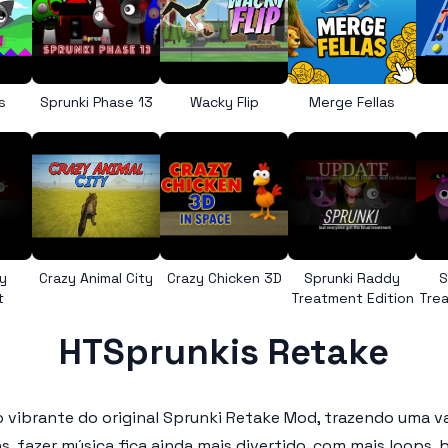
s
Sprunki Phase 13
Wacky Flip
Merge Fellas
y
Crazy Animal City
Crazy Chicken 3D
Sprunki Raddy
S
t
Treatment Edition
Trea
HTSprunkis Retake
ibrante do original Sprunki Retake Mod, trazendo uma va
fazer música fica ainda mais divertido, com mais loops, b