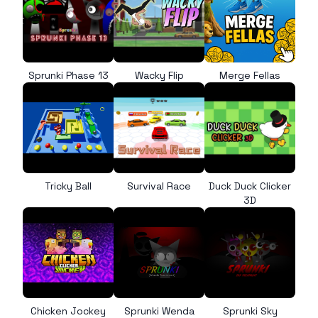
Sprunki Phase 13
Wacky Flip
Merge Fellas
Tricky Ball
Survival Race
Duck Duck Clicker
3D
Chicken Jockey
Sprunki Wenda
Sprunki Sky