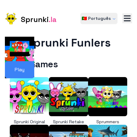
Sprunki
.la
🇵🇹 Português
Sprunki Funlers
More Games
Play
Sprunki Original
Sprunki Retake
Sprummers