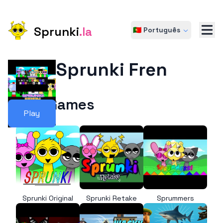
Sprunki
.la
🇵🇹 Português
Sprunki Fren
More Games
Play
Sprunki Original
Sprunki Retake
Sprummers