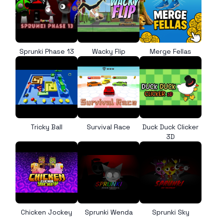
Sprunki Phase 13
Wacky Flip
Merge Fellas
Tricky Ball
Survival Race
Duck Duck Clicker
3D
Chicken Jockey
Sprunki Wenda
Sprunki Sky