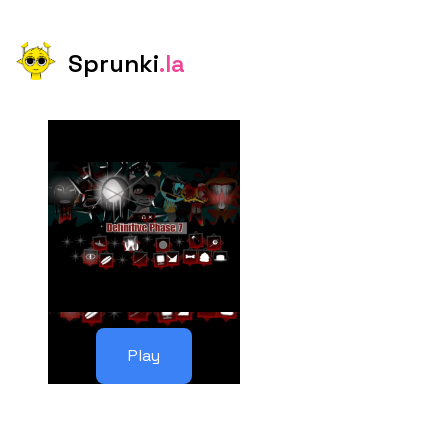
Sprunki
.la
Play