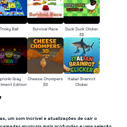
Tricky Ball
Survival Race
Duck Duck Clicker
3D
prunki Gray
Cheese Chompers
Italian Brainrot
tment Edition
3D
Clicker
7
, um som incrível e atualizações de cair o
 camadas musicais mais profundas e uma seleção