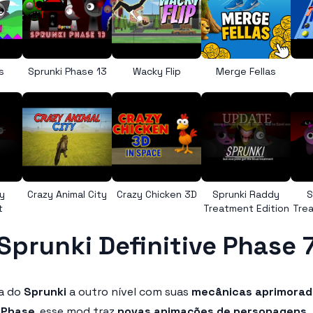
s
Sprunki Phase 13
Wacky Flip
Merge Fellas
y
Crazy Animal City
Crazy Chicken 3D
Sprunki Raddy
S
t
Treatment Edition
Trea
Sprunki Definitive Phase 
ia do
Sprunki
a outro nível com suas
mecânicas aprimoradas
e Phase
, esse mod traz
novas animações de personagens,