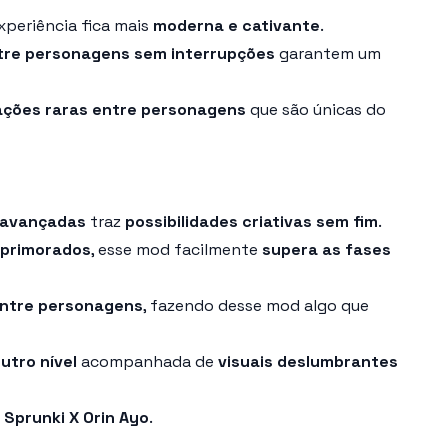
experiência fica mais
moderna e cativante
.
tre personagens sem interrupções
garantem um
ações raras entre personagens
que são únicas do
 avançadas
traz
possibilidades criativas sem fim
.
 aprimorados
, esse mod facilmente
supera as fases
 entre personagens
, fazendo desse mod algo que
utro nível
acompanhada de
visuais deslumbrantes
u
Sprunki X Orin Ayo
.