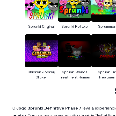
Sprunki Original
Sprunki Retake
Sprummer
Chicken Jockey
Sprunki Wenda
Sprunki Sk
Clicker
Treatment Human
Treatmen
O
Jogo Sprunki Definitive Phase 7
leva a experiênc
queixo
. Como a mais nova adição da série
Definitiv