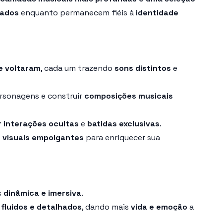
xados
enquanto permanecem fiéis à
identidade
e voltaram
, cada um trazendo
sons distintos
e
rsonagens e construir
composições musicais
r interações ocultas
e
batidas exclusivas
.
s visuais empolgantes
para enriquecer sua
s
dinâmica e imersiva
.
luidos e detalhados
, dando mais
vida e emoção
a