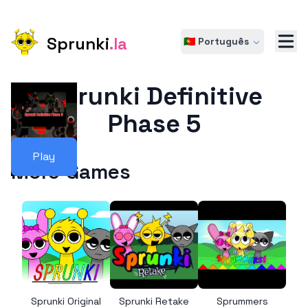
Sprunki
.la
🇵🇹 Português
Sprunki Definitive
Phase 5
Play
More Games
Sprunki Original
Sprunki Retake
Sprummers