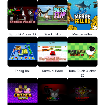
Sprunki Phase 13
Wacky Flip
Merge Fellas
Tricky Ball
Survival Race
Duck Duck Clicker
3D